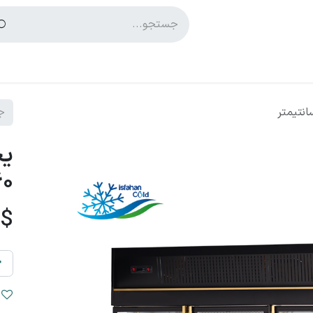
پشتیبانی
بلاگ
یخ
260 س
$