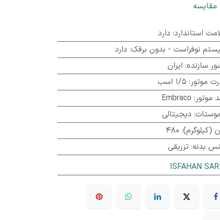
مقایسه
امت استاندارد
:
دارد
ستم نوفراست - بدون برفک
:
دارد
ور سازنده
:
ایران
رت موتور
:
1/5 اسب
د موتور
:
Embraco
موستات
:
دیجیتالی
 (کیلوگرم)
:
480
س بدنه
:
تزریقی
ISFAHAN SAR