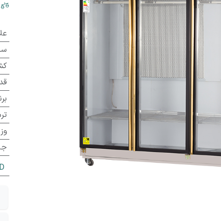
عل
سی
کش
قد
برن
تر
وزن
جن
D